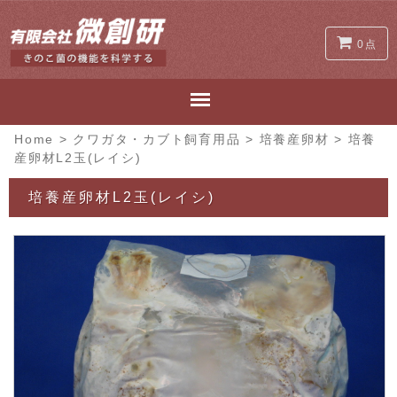
0点
Home
>
クワガタ・カブト飼育用品
>
培養産卵材
>
培養
産卵材L2玉(レイシ)
培養産卵材L2玉(レイシ)