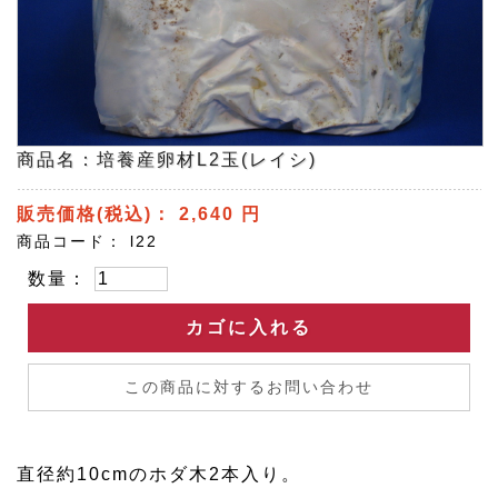
商品名：培養産卵材L2玉(レイシ)
販売価格(税込)：
2,640
円
商品コード：
l22
数量：
カゴに入れる
この商品に対するお問い合わせ
直径約10cmのホダ木2本入り。