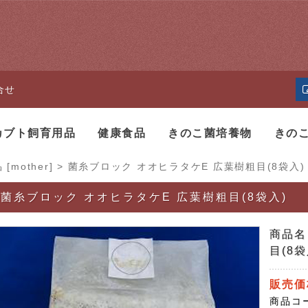
合せ
カブト飼育用品
健康食品
きのこ菌培養物
きの
[mother]
>
菌糸ブロック オオヒラタケE 広葉樹粗目(8袋入)
菌糸ブロック オオヒラタケE 広葉樹粗目(8袋入)
商品名
目(8袋
販売価
商品コ