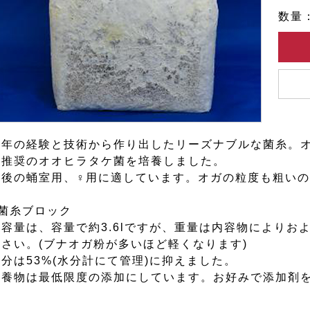
数量
永年の経験と技術から作り出したリーズナブルな菌糸。
社推奨のオオヒラタケ菌を培養しました。
最後の蛹室用、♀用に適しています。オガの粒度も粗い
■菌糸ブロック
容量は、容量で約3.6lですが、重量は内容物によりおよそ
ださい。(ブナオガ粉が多いほど軽くなります)
水分は53%(水分計にて管理)に抑えました。
栄養物は最低限度の添加にしています。お好みで添加剤