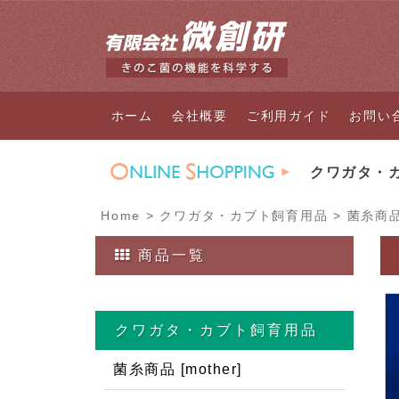
ホーム
会社概要
ご利用ガイド
お問い
クワガタ・
Home
>
クワガタ・カブト飼育用品
>
菌糸商品 
商品一覧
クワガタ・カブト飼育用品
菌糸商品 [mother]