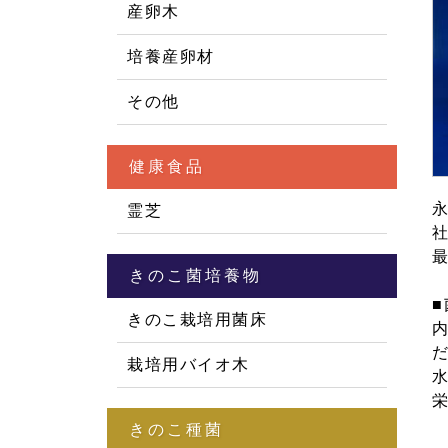
産卵木
培養産卵材
その他
健康食品
霊芝
きのこ菌培養物
きのこ栽培用菌床
内
栽培用バイオ木
きのこ種菌