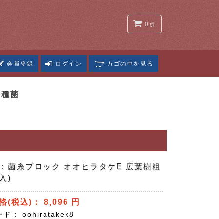
0点
会員登録
ログイン
カゴの中
を見る
こ種菌
：菌糸ブロック オオヒラタケE 広葉樹粗
入)
格(税込)：
8,096
円
ード：
oohiratakek8