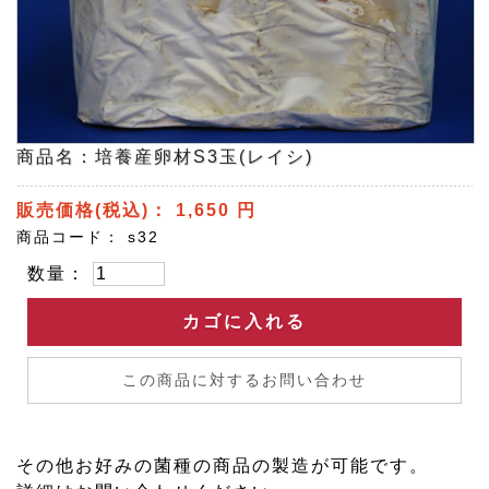
商品名：培養産卵材S3玉(レイシ)
販売価格(税込)：
1,650
円
商品コード：
s32
数量：
カゴに入れる
この商品に対するお問い合わせ
その他お好みの菌種の商品の製造が可能です。