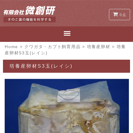
0点
Home
>
クワガタ・カブト飼育用品
>
培養産卵材
>
培養
産卵材S3玉(レイシ)
培養産卵材S3玉(レイシ)