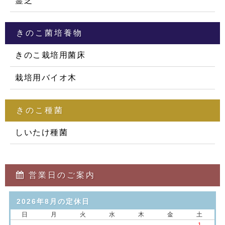
霊芝
きのこ菌培養物
きのこ栽培用菌床
栽培用バイオ木
きのこ種菌
しいたけ種菌
営業日のご案内
2026年8月の定休日
日
月
火
水
木
金
土